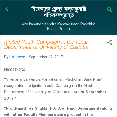
Skip to main content
বিবেকানন্দ কেন্দ্র কন্যাকুমারী
পশ্চিমবঙ্গপ্রান্ত
Vivekananda Kendra Kanyakumari Paschim
Banga Pranta
Ignited Youth Campaign in the Hindi
Department of University of Calcutta
By
Unknown
-
September 12, 2017
Namaskar
🙏
*Vivekananda Kendra Kanyakumari, Pashchim Bang Prant
inaugurated the Ignited Youth Campaign in the Hindi
Department of University of Calcutta on
6th of September
2017.*
*Prof.Rajashree Shukla (H.O.D. of Hindi Department) along
with other Faculty Members were present in the